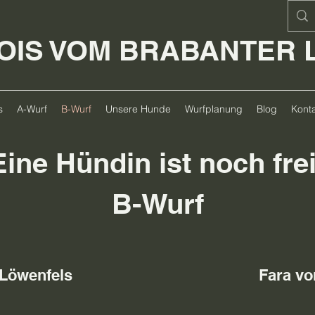
OIS VOM BRABANTER
s
A-Wurf
B-Wurf
Unsere Hunde
Wurfplanung
Blog
Konta
Eine Hündin ist noch frei
B-Wurf
 Löwenfels
Fara vo